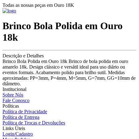
Todas as nossas peças em Ouro 18K
Brinco Bola Polida em Ouro
18k
Descrição e Detalhes
Brinco Bola Polida em Ouro 18k Brinco de bola polida em ouro
amarelo 18k. Design clássico e versátil ideal para uso diário ou
eventos formais. Acabamento polido para brilho sutil. Medidas
aproximadas: PP=3mm, P=4mm, M=5mm, G=7mm, GG=10mm de
diâmetro.
Institucional
Sobre Nós
Fale Conosco
Políticas
Política de Privacidade
Política de Entrega
Política de Trocas e Devoluções
Links Úteis
Login/Cadastro